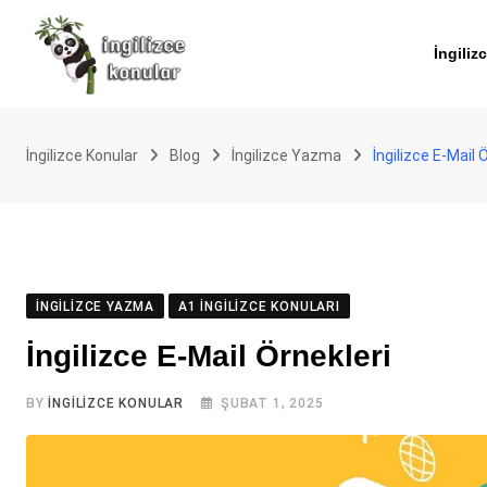
Skip
to
İngiliz
content
İngilizce Konular
Blog
İngilizce Yazma
İngilizce E-Mail 
İNGILIZCE YAZMA
A1 İNGILIZCE KONULARI
İngilizce E-Mail Örnekleri
BY
İNGILIZCE KONULAR
ŞUBAT 1, 2025