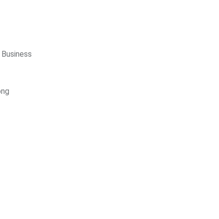
n Business
ong