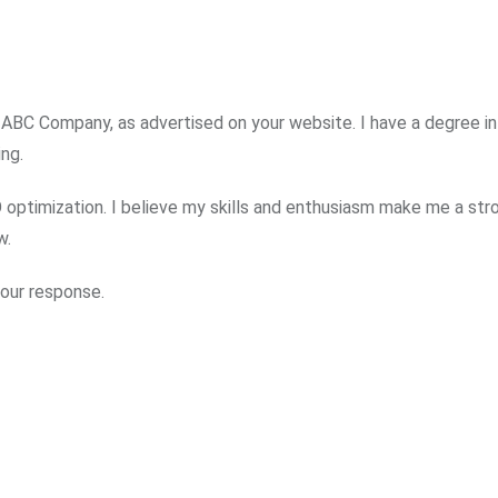
t ABC Company, as advertised on your website. I have a degree i
ing.
O optimization. I believe my skills and enthusiasm make me a str
w.
your response.