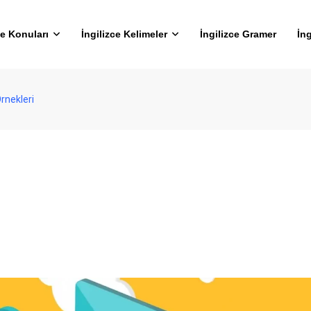
ce Konuları
İngilizce Kelimeler
İngilizce Gramer
İng
Örnekleri