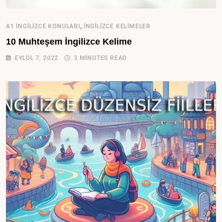
,
A1 İNGILIZCE KONULARI
İNGILIZCE KELIMELER
10 Muhteşem İngilizce Kelime
EYLÜL 7, 2022
3 MINUTES READ