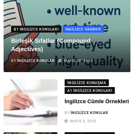
B1 İNGILIZCE KONULARI
İNGILIZCE GRAMER
Birleşik Sıfatlar (Compound
Adjectives)
BY
İNGILIZCE KONULAR
MAYIS 30, 2025
İNGILIZCE KONUŞMA
A1 İNGILIZCE KONULARI
İngilizce Cümle Örnekleri
BY
İNGILIZCE KONULAR
MAYIS 6, 2025