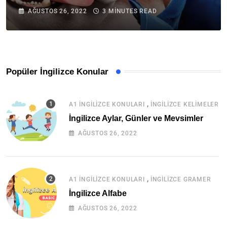
AĞUSTOS 26, 2022
3 MINUTES READ
Popüler İngilizce Konular
,
A1 İNGILIZCE KONULARI
İNGILIZCE KELIMELER
İngilizce Aylar, Günler ve Mevsimler
AĞUSTOS 26, 2022
,
A1 İNGILIZCE KONULARI
İNGILIZCE GRAMER
İngilizce Alfabe
AĞUSTOS 26, 2022