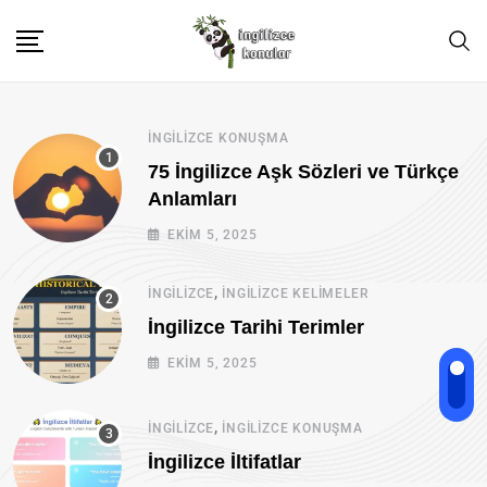
İNGILIZCE KONUŞMA
75 İngilizce Aşk Sözleri ve Türkçe
Anlamları
EKIM 5, 2025
,
İNGILIZCE
İNGILIZCE KELIMELER
İngilizce Tarihi Terimler
EKIM 5, 2025
,
İNGILIZCE
İNGILIZCE KONUŞMA
İngilizce İltifatlar