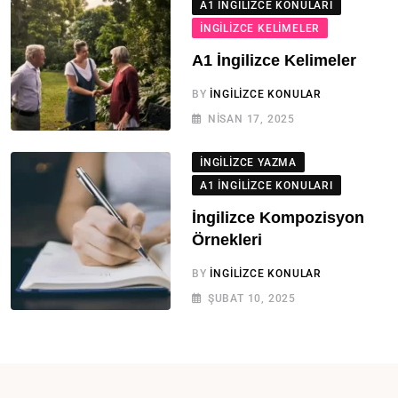
A1 İNGILIZCE KONULARI
İNGILIZCE KELIMELER
A1 İngilizce Kelimeler
BY
İNGILIZCE KONULAR
NISAN 17, 2025
İNGILIZCE YAZMA
A1 İNGILIZCE KONULARI
İngilizce Kompozisyon
Örnekleri
BY
İNGILIZCE KONULAR
ŞUBAT 10, 2025