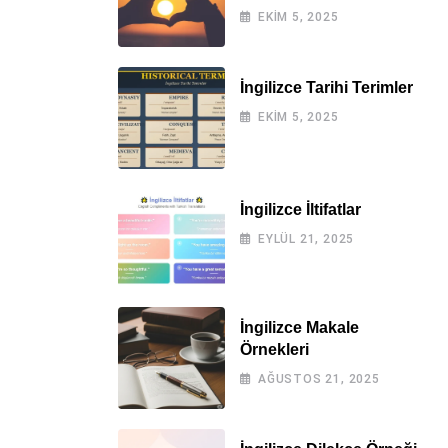
EKIM 5, 2025
İngilizce Tarihi Terimler
EKIM 5, 2025
İngilizce İltifatlar
EYLÜL 21, 2025
İngilizce Makale
Örnekleri
AĞUSTOS 21, 2025