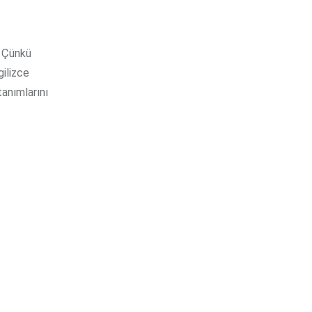
. Çünkü
gilizce
tanımlarını