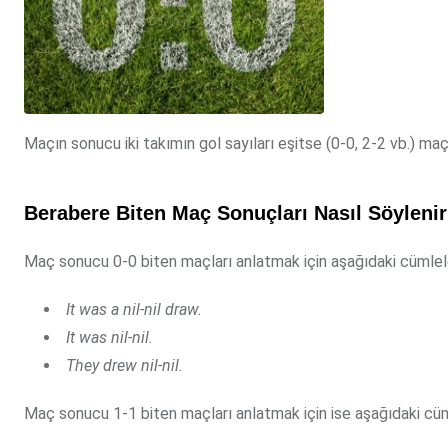
Maçın sonucu iki takımın gol sayıları eşitse (0-0, 2-2 vb.) maç
Berabere Biten Maç Sonuçları Nasıl Söyleni
Maç sonucu 0-0 biten maçları anlatmak için aşağıdaki cümleleri
It was a nil-nil draw.
It was nil-nil.
They drew nil-nil.
Maç sonucu 1-1 biten maçları anlatmak için ise aşağıdaki cümle