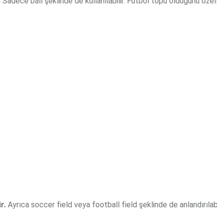
.
Sadece ball şeklinde de kullanılabilir. Futbol topu olduğunu özelli
r.
Ayrıca soccer field veya football field şeklinde de anlandırılabi