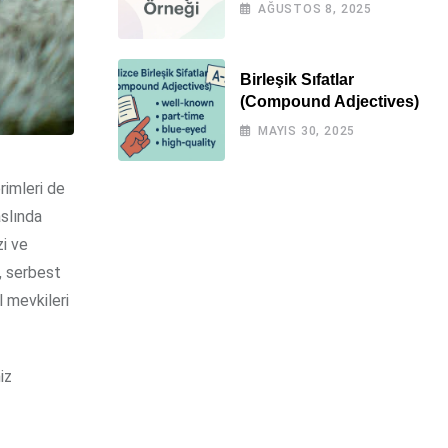
Örnekli)
AĞUSTOS 8, 2025
Birleşik Sıfatlar
(Compound Adjectives)
MAYIS 30, 2025
rimleri de
slında
zi ve
ı, serbest
l mevkileri
iz