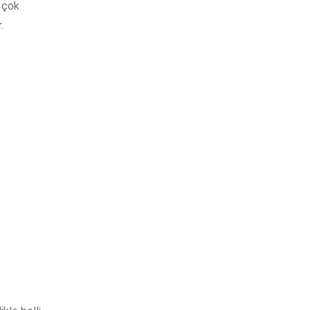
l çok
.