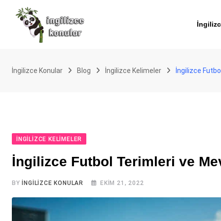
Skip
to
İngiliz
content
İngilizce Konular
Blog
İngilizce Kelimeler
İngilizce Futbo
İNGILIZCE KELIMELER
İngilizce Futbol Terimleri ve Me
BY
İNGILIZCE KONULAR
EKIM 21, 2022