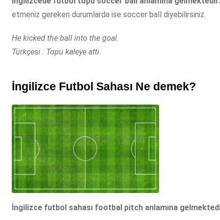
İngilizcede futbol topu soccer ball anlamına gelmektedir
etmeniz gereken durumlarda ise soccer ball diyebilirsiniz.
He kicked the ball into the goal.
Türkçesi : Topu kaleye attı.
İngilizce Futbol Sahası Ne demek?
İngilizce futbol sahası footbal pitch anlamına gelmektedi