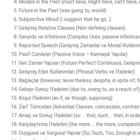
Modals in the Past (must have, might have, can’t have, 
Future in the Past (was going to, would)
Subjunctive Mood (I suggest that he go…)
Gelişmiş Relative Clauses (Non-defining clauses)
Gerunds ve Infinitives (Complex Uses: passive infinitive
Reported Speech (Gelişmiş Zamanlar ve Modal Kullanım
Pasif Cümleler (Passive Voice – Karmaşık Yapılar)
İleri Zaman Yapıları (Future Perfect Continuous, Gelişmi
Gelişmiş Edat Kullanımları (Phrasal Verbs ve İfadeler)
Bağlaçlar (however, nevertheless, despite, in spite of, 
Sebep-Sonuç İfadeleri (due to, owing to, as a result of)
Koşul İfadeleri (as if, as though, supposing)
Zarf Tümceleri (Adverbial Clauses: concession, contrast
Amaç ve Sonuç İfadeleri (so … that, such … that, in orde
Karşılaştırma İfadeleri (the more … the more, comparat
Duygusal ve Vurgusal Yapılar (So, Such, Too, Enough in