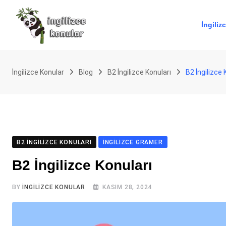
Skip
to
İngiliz
content
İngilizce Konular
Blog
B2 İngilizce Konuları
B2 İngilizce 
B2 İNGILIZCE KONULARI
İNGILIZCE GRAMER
B2 İngilizce Konuları
BY
İNGILIZCE KONULAR
KASIM 28, 2024