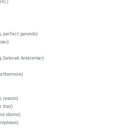
etc.)
s, perfect gerunds)
ları)
ş Gelecek Anlatımları)
furthermore)
, reason)
r that)
ive idioms)
 emphasis)