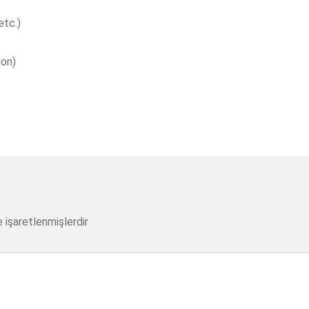
etc.)
ion)
e işaretlenmişlerdir