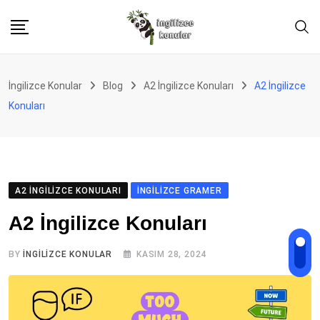
Skip
to
content
İngilizce Konular
Blog
A2 İngilizce Konuları
A2 İngilizce
Konuları
A2 İNGILIZCE KONULARI
İNGILIZCE GRAMER
A2 İngilizce Konuları
BY
İNGILIZCE KONULAR
KASIM 28, 2024