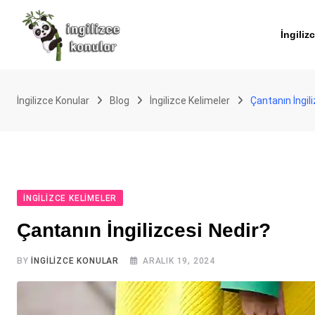
Skip
to
İngiliz
content
İngilizce Konular
Blog
İngilizce Kelimeler
Çantanın İngil
İNGILIZCE KELIMELER
Çantanın İngilizcesi Nedir?
BY
İNGILIZCE KONULAR
ARALIK 19, 2024