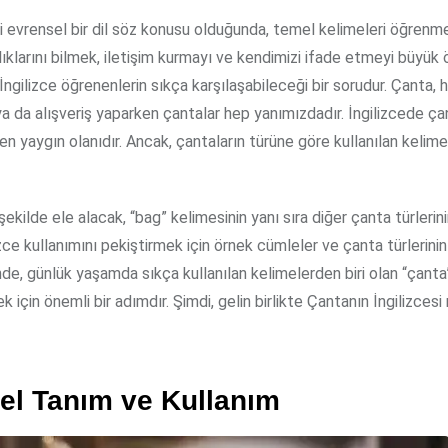
gibi evrensel bir dil söz konusu olduğunda, temel kelimeleri öğrenm
ıklarını bilmek, iletişim kurmayı ve kendimizi ifade etmeyi büyük
 İngilizce öğrenenlerin sıkça karşılaşabileceği bir sorudur. Çanta, 
a da alışveriş yaparken çantalar hep yanımızdadır. İngilizcede ça
 en yaygın olanıdır. Ancak, çantaların türüne göre kullanılan kelim
ekilde ele alacak, “bag” kelimesinin yanı sıra diğer çanta türlerini
izce kullanımını pekiştirmek için örnek cümleler ve çanta türlerinin
nde, günlük yaşamda sıkça kullanılan kelimelerden biri olan “çanta
k için önemli bir adımdır. Şimdi, gelin birlikte Çantanın İngilizcesi
nel Tanım ve Kullanım