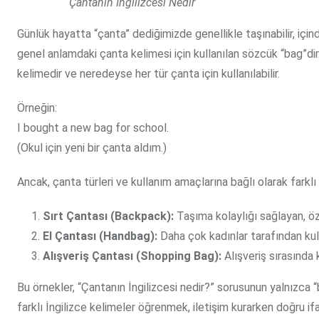
Çantanın İngilizcesi Nedir
Günlük hayatta “çanta” dediğimizde genellikle taşınabilir, için
genel anlamdaki çanta kelimesi için kullanılan sözcük “bag”dir.
kelimedir ve neredeyse her tür çanta için kullanılabilir.
Örneğin:
I bought a new bag for school.
(Okul için yeni bir çanta aldım.)
Ancak, çanta türleri ve kullanım amaçlarına bağlı olarak farklı İ
Sırt Çantası (Backpack):
Taşıma kolaylığı sağlayan, öze
El Çantası (Handbag):
Daha çok kadınlar tarafından kull
Alışveriş Çantası (Shopping Bag):
Alışveriş sırasında k
Bu örnekler, “Çantanın İngilizcesi nedir?” sorusunun yalnızca “
farklı İngilizce kelimeler öğrenmek, iletişim kurarken doğru if