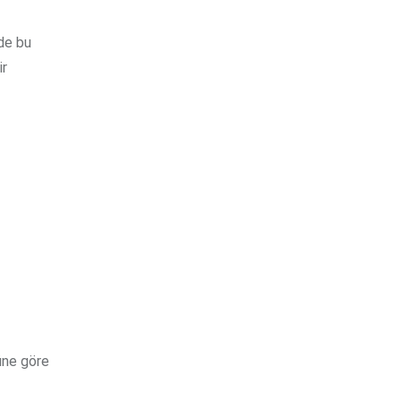
ede bu
ir
rüne göre