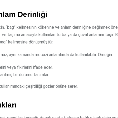
lam Derinliği
in, “bag” kelimesinin kökenine ve anlam derinliğine değinmek önem
 ve taşıma amacıyla kullanılan torba ya da çuval anlamını taşır. B
“bag” kelimesine dönüşmüştür.
lmaz; aynı zamanda mecazi anlamlarda da kullanılabilir. Örneğin:
ini veya fikirlerini ifade eder.
arılmış bir durumu tanımlar.
 kullanımındaki çeşitliliği gözler önüne serer.
ıkları
esi, genel bir terimdir. Ancak çanta türlerine bağlı olarak daha spe