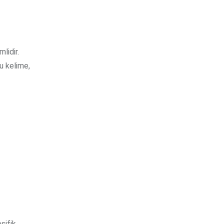
lidir.
u kelime,
sifik