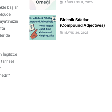
Örnekli)
AĞUSTOS 8, 2025
ekle başlar.
 ölçüde
Birleşik Sıfatlar
hayatımızın
(Compound Adjectives)
nta
MAYIS 30, 2025
eler de
n İngilizce
 tarihsel
”
 nedir?