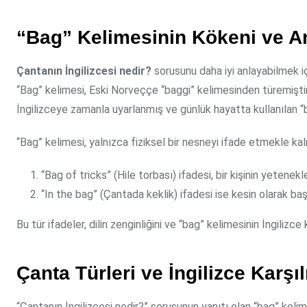
“Bag” Kelimesinin Kökeni ve An
Çantanın İngilizcesi nedir?
sorusunu daha iyi anlayabilmek iç
“Bag” kelimesi, Eski Norveççe “baggi” kelimesinden türemiştir
İngilizceye zamanla uyarlanmış ve günlük hayatta kullanılan 
“Bag” kelimesi, yalnızca fiziksel bir nesneyi ifade etmekle ka
“Bag of tricks” (Hile torbası) ifadesi, bir kişinin yetenekler
“In the bag” (Çantada keklik) ifadesi ise kesin olarak baş
Bu tür ifadeler, dilin zenginliğini ve “bag” kelimesinin İngilizce
Çanta Türleri ve İngilizce Karşıl
“Çantanın İngilizcesi nedir?” sorusunun yanıtı olan “bag” kelim