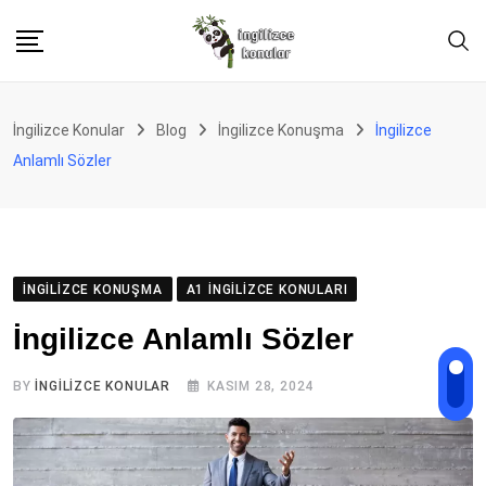
Skip
to
content
İngilizce Konular
Blog
İngilizce Konuşma
İngilizce
Anlamlı Sözler
İNGILIZCE KONUŞMA
A1 İNGILIZCE KONULARI
İngilizce Anlamlı Sözler
BY
İNGILIZCE KONULAR
KASIM 28, 2024