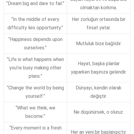
“Dream big and dare to fail.”
olmaktan korkma.
“In the middle of every
Her zorluğun ortasında bir
difficulty lies opportunity.”
fırsat yatar.
“Happiness depends upon
Mutluluk bize bağlıdır.
ourselves.”
“Life is what happens when
Hayat, başka planlar
you’re busy making other
yaparken başınıza gelendir.
plans.”
“Change the world by being
Dünyayı, kendin olarak
yourself.”
değiştir.
“What we think, we
Ne düşünürsek, o oluruz.
become.”
“Every moment is a fresh
Her an yeni bir başlangıçtır.