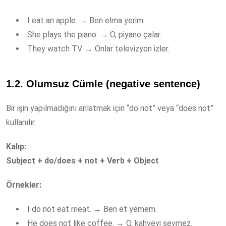
I eat an apple. → Ben elma yerim.
She plays the piano. → O, piyano çalar.
They watch TV. → Onlar televizyon izler.
1.2. Olumsuz Cümle (negative sentence)
Bir işin yapılmadığını anlatmak için “do not” veya “does not”
kullanılır.
Kalıp:
Subject + do/does + not + Verb + Object
Örnekler:
I do not eat meat. → Ben et yemem.
He does not like coffee. → O, kahveyi sevmez.