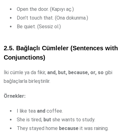
Open the door. (Kapıyı aç.)
Don’t touch that. (Ona dokunma.)
Be quiet. (Sessiz ol.)
2.5. Bağlaçlı Cümleler (Sentences with
Conjunctions)
İki cümle ya da fikir,
and, but, because, or, so
gibi
bağlaçlarla birleştirilir.
Örnekler:
I like tea
and
coffee.
She is tired,
but
she wants to study.
They stayed home
because
it was raining.