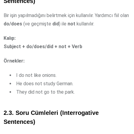
Sentences)
Bir işin yapılmadığını belirtmek için kullanılır. Yardımcı fiil olan
do/does
(ve geçmişte
did
) ile
not
kullanılır.
Kalıp:
Subject + do/does/did + not + Verb
Örnekler:
I do not like onions.
He does not study German.
They did not go to the park.
2.3. Soru Cümleleri (Interrogative
Sentences)