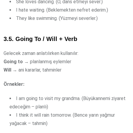
She loves dancing. (O, dans etmeyi sever.)
I hate waiting. (Beklemekten nefret ederim.)
They like swimming. (Yüzmeyi severler.)
3.5. Going To / Will + Verb
Gelecek zaman anlatılırken kullanılır:
Going to
→ planlanmış eylemler
Will
→ ani kararlar, tahminler
Örnekler:
I am going to visit my grandma. (Büyükannemi ziyaret
edeceğim – planlı)
I think it will rain tomorrow. (Bence yarın yağmur
yağacak – tahmin)