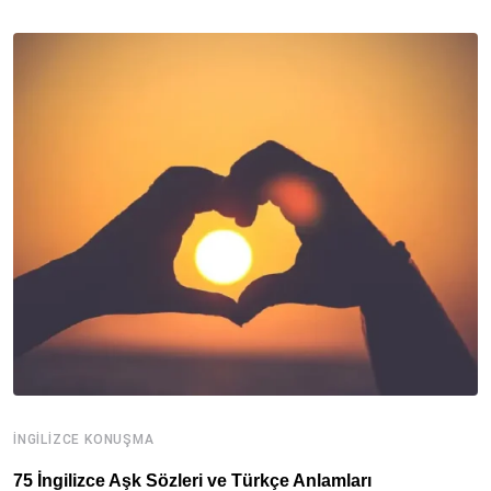
İNGILIZCE KONUŞMA
İ
75 İngilizce Aşk Sözleri ve Türkçe Anlamları
İ