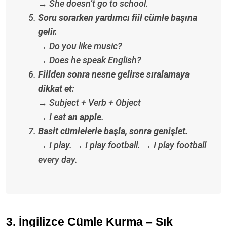
→ She doesn’t go to school.
Soru sorarken yardımcı fiil cümle başına
gelir.
→ Do you like music?
→ Does he speak English?
Fiilden sonra nesne gelirse sıralamaya
dikkat et:
→ Subject + Verb + Object
→ I eat
an apple
.
Basit cümlelerle başla, sonra genişlet.
→ I play. → I play football. → I play football
every day.
3. İngilizce Cümle Kurma – Sık