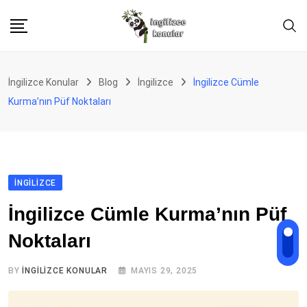
Skip
to
content
İngilizce Konular
Blog
İngilizce
İngilizce Cümle
Kurma’nın Püf Noktaları
İNGILIZCE
İngilizce Cümle Kurma’nın Püf
Noktaları
BY
İNGILIZCE KONULAR
MAYIS 29, 2025