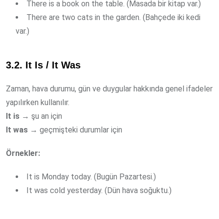
There is a book on the table. (Masada bir kitap var.)
There are two cats in the garden. (Bahçede iki kedi
var.)
3.2. It Is / It Was
Zaman, hava durumu, gün ve duygular hakkında genel ifadeler
yapılırken kullanılır.
It is
→ şu an için
It was
→ geçmişteki durumlar için
Örnekler:
It is Monday today. (Bugün Pazartesi.)
It was cold yesterday. (Dün hava soğuktu.)