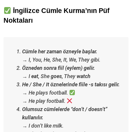
İngilizce Cümle Kurma’nın Püf
Noktaları
Cümle her zaman özneyle başlar.
→ I, You, He, She, It, We, They gibi.
Özneden sonra fiil (eylem) gelir.
→ I
eat
, She
goes
, They
watch
He / She / It öznelerinde fiile -s takısı gelir.
→ He plays football.
→ He play football.
Olumsuz cümlelerde “don’t / doesn’t”
kullanılır.
→ I don’t like milk.