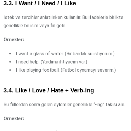
3.3. I Want / I Need / I Like
İstek ve tercihler anlatılırken kullanılır. Bu ifadelerle birlikte
genellikle bir isim veya fiil gelir.
Örnekler:
I want a glass of water. (Bir bardak su istiyorum.)
I need help. (Yardıma ihtiyacım var.)
I like playing football. (Futbol oynamayı severim.)
3.4. Like / Love / Hate + Verb-ing
Bu fiillerden sonra gelen eylemler genellikle “-ing” takısı alır.
Örnekler: