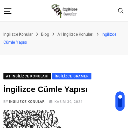
Skip
to
content
İngilizce Konular
Blog
A1 İngilizce Konuları
İngilizce
Cümle Yapısı
A1 İNGILIZCE KONULARI
İNGILIZCE GRAMER
İngilizce Cümle Yapısı
BY
İNGILIZCE KONULAR
KASIM 30, 2024