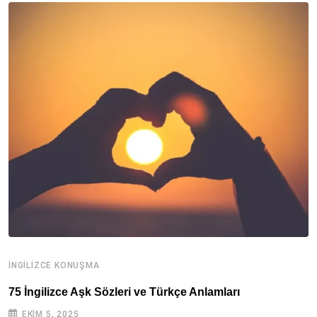
İNGILIZCE KONUŞMA
İ
75 İngilizce Aşk Sözleri ve Türkçe Anlamları
İ
EKIM 5, 2025