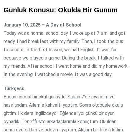
Günlük Konusu: Okulda Bir Günüm
January 10, 2025 – A Day at School
Today was a normal school day. I woke up at 7 a.m. and got
ready. I had breakfast with my family. Then, I took the bus
to school. In the first lesson, we had English. It was fun
because we played a game. During the break, I talked with
my friends. After school, I went home and did my homework.
In the evening, I watched a movie. It was a good day.
Türkçesi:
Bugün normal bir okul günüydü. Sabah 7’de uyandım ve
hazırlandım. Ailemle kahvaltı yaptım. Sonra otobüsle okula
gittim. İlk ders İngilizceydi. Eğlenceliydi çünkü bir oyun
oynadık. Teneffüste arkadaşlarımla konuştum. Okuldan
sonra eve gittim ve ödevimi yaptım. Akşam bir film izledim.