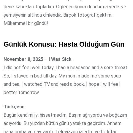
deniz kabukları topladım. Öğleden sonra dondurma yedik ve
şemsiyenin altında dinlendik. Birçok fotoğraf çektim.
Mükemmel bir gündü!
Günlük Konusu: Hasta Olduğum Gün
November 8, 2025 – I Was Sick
I did not feel well today. I had a headache and a sore throat.
So, I stayed in bed all day. My mom made me some soup
and tea. I watched TV and read a book. I hope I will feel
better tomorrow.
Türkçesi:
Bugün kendimi iyi hissetmedim. Başım ağrıyordu ve boğazım
acıyordu. Bu yüzden bütün günü yatakta geçirdim. Annem
bana çorba ve çay yaptı. Televizyon izledim ve bir kitap