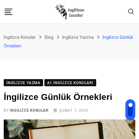
Skip
to
content
İngilizce Konular
Blog
İngilizce Yazma
İngilizce Günlük
Örnekleri
İNGILIZCE YAZMA
A1 İNGILIZCE KONULARI
İngilizce Günlük Örnekleri
BY
İNGILIZCE KONULAR
ŞUBAT 7, 2025