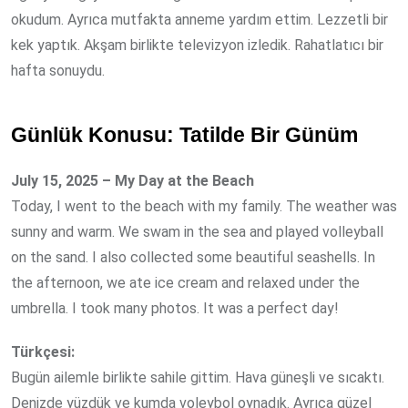
okudum. Ayrıca mutfakta anneme yardım ettim. Lezzetli bir
kek yaptık. Akşam birlikte televizyon izledik. Rahatlatıcı bir
hafta sonuydu.
Günlük Konusu: Tatilde Bir Günüm
July 15, 2025 – My Day at the Beach
Today, I went to the beach with my family. The weather was
sunny and warm. We swam in the sea and played volleyball
on the sand. I also collected some beautiful seashells. In
the afternoon, we ate ice cream and relaxed under the
umbrella. I took many photos. It was a perfect day!
Türkçesi:
Bugün ailemle birlikte sahile gittim. Hava güneşli ve sıcaktı.
Denizde yüzdük ve kumda voleybol oynadık. Ayrıca güzel