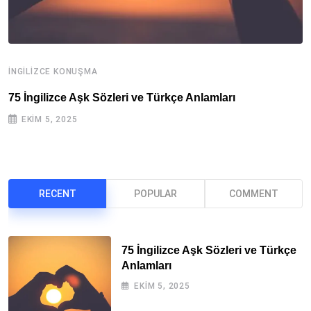
İNGILIZCE KONUŞMA
İ
75 İngilizce Aşk Sözleri ve Türkçe Anlamları
İ
EKIM 5, 2025
RECENT
POPULAR
COMMENT
75 İngilizce Aşk Sözleri ve Türkçe
Anlamları
EKIM 5, 2025