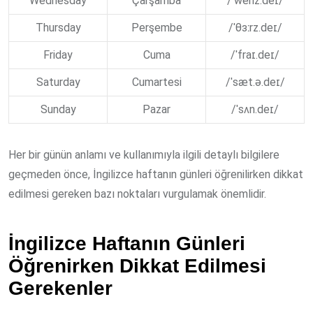
Wednesday
Çarşamba
/ˈwenz.deɪ/
Thursday
Perşembe
/ˈθɜːrz.deɪ/
Friday
Cuma
/ˈfraɪ.deɪ/
Saturday
Cumartesi
/ˈsæt.ə.deɪ/
Sunday
Pazar
/ˈsʌn.deɪ/
Her bir günün anlamı ve kullanımıyla ilgili detaylı bilgilere
geçmeden önce, İngilizce haftanın günleri öğrenilirken dikkat
edilmesi gereken bazı noktaları vurgulamak önemlidir.
İngilizce Haftanın Günleri
Öğrenirken Dikkat Edilmesi
Gerekenler