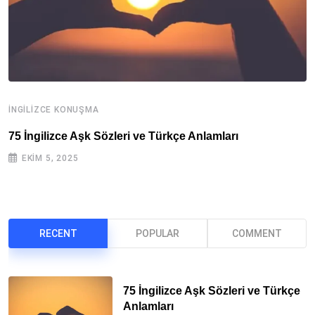
İNGILIZCE KONUŞMA
İ
75 İngilizce Aşk Sözleri ve Türkçe Anlamları
İ
EKIM 5, 2025
RECENT
POPULAR
COMMENT
75 İngilizce Aşk Sözleri ve Türkçe
Anlamları