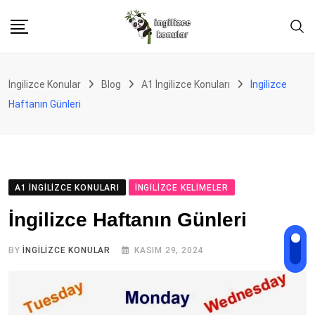
Skip
to
content
İngilizce Konular
Blog
A1 İngilizce Konuları
İngilizce
Haftanın Günleri
A1 İNGILIZCE KONULARI
İNGILIZCE KELIMELER
İngilizce Haftanın Günleri
BY
İNGILIZCE KONULAR
KASIM 29, 2024