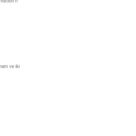
mation if
mam ve iki