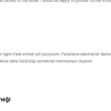
attached to this email. I would be happy to provide further infor
 ilgimi ifade etmek için yazıyorum. Pazarlama alanında bir diplo
ekirse daha fazla bilgi vermekten memnuniyet duyarım.
neği