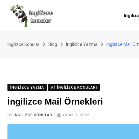
Skip
to
İngiliz
content
İngilizce Konular
Blog
İngilizce Yazma
İngilizce Mail Ör
İNGILIZCE YAZMA
A1 İNGILIZCE KONULARI
İngilizce Mail Örnekleri
BY
İNGILIZCE KONULAR
OCAK 7, 2025