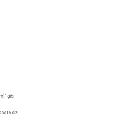
m]” gibi
osta sizi