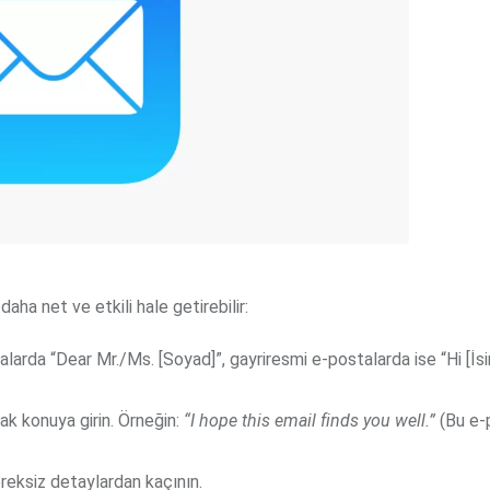
ha net ve etkili hale getirebilir:
alarda “Dear Mr./Ms. [Soyad]”, gayriresmi e-postalarda ise “Hi [İsi
ak konuya girin. Örneğin:
“I hope this email finds you well.”
(Bu e-p
ereksiz detaylardan kaçının.