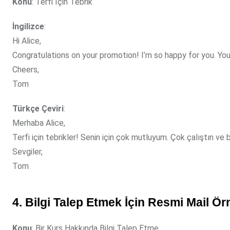
Konu
: Terfi İçin Tebrik
İngilizce
:
Hi Alice,
Congratulations on your promotion! I’m so happy for you. You
Cheers,
Tom
Türkçe Çeviri
:
Merhaba Alice,
Terfi için tebrikler! Senin için çok mutluyum. Çok çalıştın v
Sevgiler,
Tom
4. Bilgi Talep Etmek İçin Resmi Mail Ör
Konu
: Bir Kurs Hakkında Bilgi Talep Etme