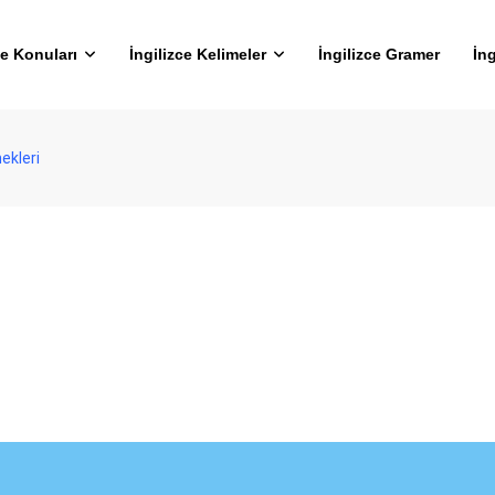
ce Konuları
İngilizce Kelimeler
İngilizce Gramer
İng
nekleri