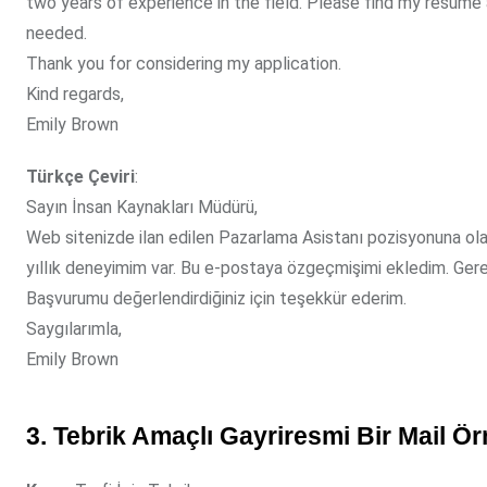
two years of experience in the field. Please find my resume 
needed.
Thank you for considering my application.
Kind regards,
Emily Brown
Türkçe Çeviri
:
Sayın İnsan Kaynakları Müdürü,
Web sitenizde ilan edilen Pazarlama Asistanı pozisyonuna olan
yıllık deneyimim var. Bu e-postaya özgeçmişimi ekledim. Ger
Başvurumu değerlendirdiğiniz için teşekkür ederim.
Saygılarımla,
Emily Brown
3. Tebrik Amaçlı Gayriresmi Bir Mail Ör