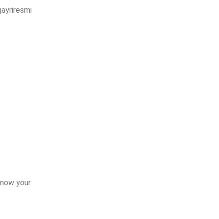
gayriresmi
 know your