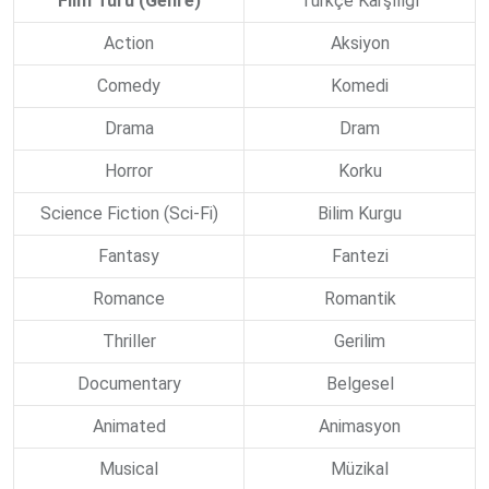
Film Türü (Genre)
Türkçe Karşılığı
Action
Aksiyon
Comedy
Komedi
Drama
Dram
Horror
Korku
Science Fiction (Sci-Fi)
Bilim Kurgu
Fantasy
Fantezi
Romance
Romantik
Thriller
Gerilim
Documentary
Belgesel
Animated
Animasyon
Musical
Müzikal