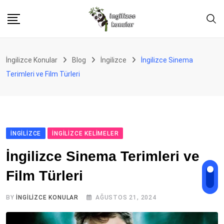
Skip
to
content
İngilizce Konular
Blog
İngilizce
İngilizce Sinema
Terimleri ve Film Türleri
İNGILIZCE
İNGILIZCE KELIMELER
İngilizce Sinema Terimleri ve
Film Türleri
BY
İNGILIZCE KONULAR
AĞUSTOS 21, 2024