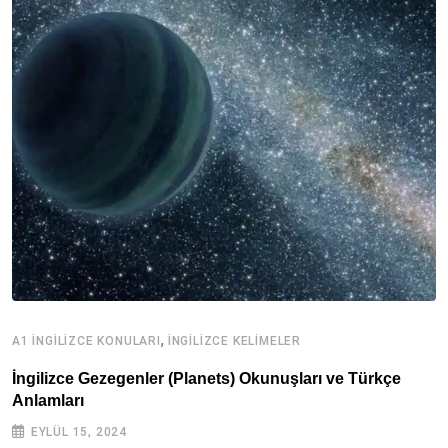
,
A1 İNGILIZCE KONULARI
İNGILIZCE KELIMELER
A
İngilizce Gezegenler (Planets) Okunuşları ve Türkçe
İ
Anlamları
EYLÜL 15, 2024