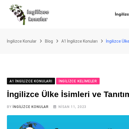
Skip
to
İngiliz
content
İngilizce Konular
Blog
A1 İngilizce Konuları
İngilizce Ülk
A1 İNGILIZCE KONULARI
İNGILIZCE KELIMELER
İngilizce Ülke İsimleri ve Tanıtı
BY
İNGILIZCE KONULAR
NISAN 11, 2023