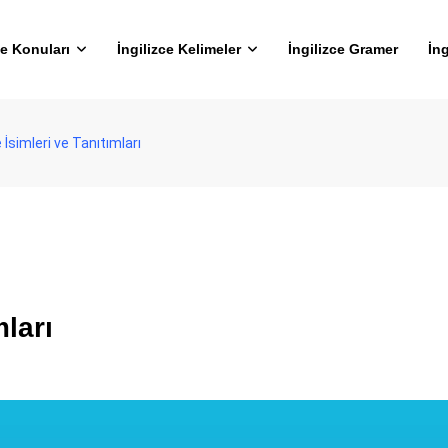
ce Konuları
İngilizce Kelimeler
İngilizce Gramer
İng
e İsimleri ve Tanıtımları
mları