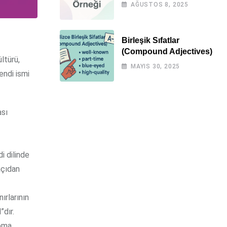
Örnekli)
AĞUSTOS 8, 2025
Birleşik Sıfatlar
(Compound Adjectives)
ültürü,
MAYIS 30, 2025
endi ismi
ası
i dilinde
açıdan
ırlarının
”dır.
Roma