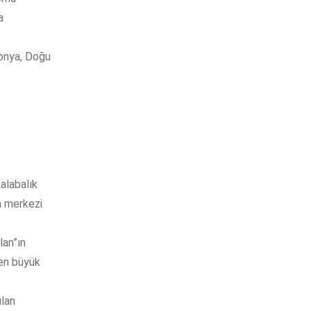
a
ponya, Doğu
kalabalık
in merkezi
lan”ın
 en büyük
ılan