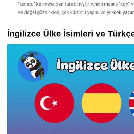
“kanata” kelimesinden türetilmiştir, which means “köy” v
ve doğal güzellikleri, çok kültürlü yapısı ve yüksek yaşam k
İngilizce Ülke İsimleri ve Türkçe