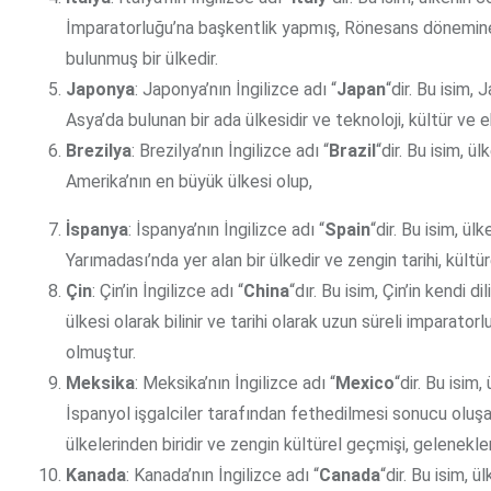
İmparatorluğu’na başkentlik yapmış, Rönesans dönemine
bulunmuş bir ülkedir.
Japonya
: Japonya’nın İngilizce adı “
Japan
“dir. Bu isim,
Asya’da bulunan bir ada ülkesidir ve teknoloji, kültür ve 
Brezilya
: Brezilya’nın İngilizce adı “
Brazil
“dir. Bu isim, ü
Amerika’nın en büyük ülkesi olup,
İspanya
: İspanya’nın İngilizce adı “
Spain
“dir. Bu isim, ü
Yarımadası’nda yer alan bir ülkedir ve zengin tarihi, kültür
Çin
: Çin’in İngilizce adı “
China
“dır. Bu isim, Çin’in kendi 
ülkesi olarak bilinir ve tarihi olarak uzun süreli imparato
olmuştur.
Meksika
: Meksika’nın İngilizce adı “
Mexico
“dir. Bu isim
İspanyol işgalciler tarafından fethedilmesi sonucu oluşa
ülkelerinden biridir ve zengin kültürel geçmişi, gelenekler
Kanada
: Kanada’nın İngilizce adı “
Canada
“dir. Bu isim, ü