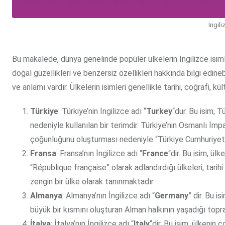
İngili
Bu makalede, dünya genelinde popüler ülkelerin İngilizce isimleri
doğal güzellikleri ve benzersiz özellikleri hakkında bilgi edine
ve anlamı vardır. Ülkelerin isimleri genellikle tarihi, coğrafi, k
Türkiye
: Türkiye’nin İngilizce adı “
Turkey
“dur. Bu isim, T
nedeniyle kullanılan bir terimdir. Türkiye’nin Osmanlı İm
çoğunluğunu oluşturması nedeniyle “Türkiye Cumhuriyeti” 
Fransa
: Fransa’nın İngilizce adı “
France
“dir. Bu isim, ül
“République française” olarak adlandırdığı ülkeleri, tari
zengin bir ülke olarak tanınmaktadır.
Almanya
: Almanya’nın İngilizce adı “
Germany
” dir. Bu i
büyük bir kısmını oluşturan Alman halkının yaşadığı topra
İtalya
: İtalya’nın İngilizce adı “
Italy
“dir. Bu isim, ülkenin 