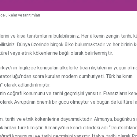
zce ülkeler ve tanıtımları
ni ve kısa tanıtımlarını bulabilirsiniz. Her ülkenin zengin tarihi, k
bilirsiniz. Dünya üzerinde birçok ülke bulunmaktadır ve her birinin k
ültürel veya etnik kökenlerine bağlı olarak belirlenmiştir.
ürkiye’nin İngilizce konuşulan ülkelerle ticari ilişkilerinin yoğun olm
paratorluğu’ndan sonra kurulan modern cumhuriyeti, Türk halkının
olarak adlandırılmıştır.
kenin coğrafi konumunu ve tarihi geçmişini yansıtır. Fransızların kend
hi olarak Avrupa’nın önemli bir gücü olmuştur ve bugün de kültürel 
sim, tarihi ve etnik kökenlerine dayanmaktadır. Almanya, bugünkü sın
klardan türetilmiştir. Almanya’nın kendi dilindeki adı “Deutschland
coğrafi konumunu ve tarihi geçmişini yansıtır. İtalya, tarihi olarak 