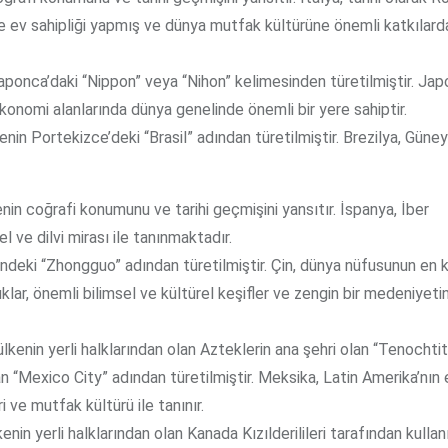
 ev sahipliği yapmış ve dünya mutfak kültürüne önemli katkılard
 Japonca’daki “Nippon” veya “Nihon” kelimesinden türetilmiştir. Ja
ekonomi alanlarında dünya genelinde önemli bir yere sahiptir.
lkenin Portekizce’deki “Brasil” adından türetilmiştir. Brezilya, Güney
lkenin coğrafi konumunu ve tarihi geçmişini yansıtır. İspanya, İber
el ve dilvi mirası ile tanınmaktadır.
dilindeki “Zhongguo” adından türetilmiştir. Çin, dünya nüfusunun en 
rluklar, önemli bilimsel ve kültürel keşifler ve zengin bir medeniyet
, ülkenin yerli halklarından olan Azteklerin ana şehri olan “Tenochtit
n “Mexico City” adından türetilmiştir. Meksika, Latin Amerika’nın
i ve mutfak kültürü ile tanınır.
lkenin yerli halklarından olan Kanada Kızılderilileri tarafından kullan