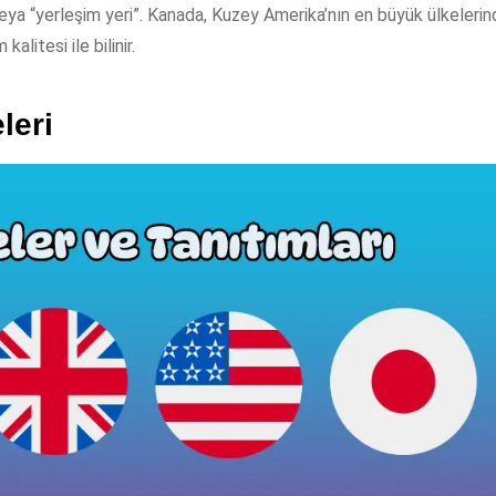
eya “yerleşim yeri”. Kanada, Kuzey Amerika’nın en büyük ülkelerind
alitesi ile bilinir.
leri