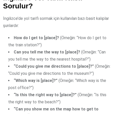
Sorulur?
İngilizce’de yol tarifi sormak için kullanılan bazı basit kalıplar
şunlardır:
How do I get to [place]?
(Örneğin: “How do I get to
the train station?”)
Can you tell me the way to [place]?
(Örneğin: “Can
you tell me the way to the nearest hospital?”)
“Could you give me directions to [place]?”
(Örneğin:
“Could you give me directions to the museum?”)
“Which way is [place]?”
(Örneğin: “Which way is the
post office?”)
“Is this the right way to [place]?”
(Örneğin: “Is this
the right way to the beach?”)
“Can you show me on the map how to get to