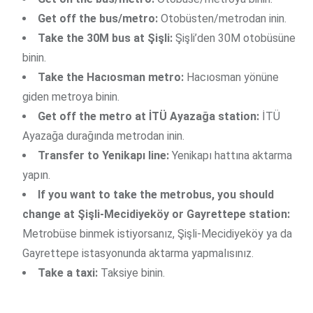
Get off the bus/metro:
Otobüsten/metrodan inin.
Take the 30M bus at Şişli:
Şişli’den 30M otobüsüne
binin.
Take the Hacıosman metro:
Hacıosman yönüne
giden metroya binin.
Get off the metro at İTÜ Ayazağa station:
İTÜ
Ayazağa durağında metrodan inin.
Transfer to Yenikapı line:
Yenikapı hattına aktarma
yapın.
If you want to take the metrobus, you should
change at Şişli-Mecidiyeköy or Gayrettepe station:
Metrobüse binmek istiyorsanız, Şişli-Mecidiyeköy ya da
Gayrettepe istasyonunda aktarma yapmalısınız.
Take a taxi:
Taksiye binin.