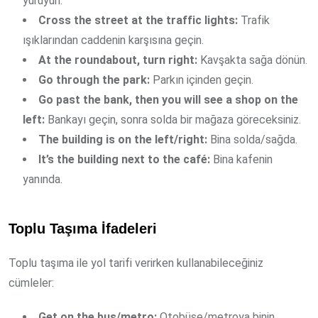
yürüyün.
Cross the street at the traffic lights:
Trafik
ışıklarından caddenin karşısına geçin.
At the roundabout, turn right:
Kavşakta sağa dönün.
Go through the park:
Parkın içinden geçin.
Go past the bank, then you will see a shop on the
left:
Bankayı geçin, sonra solda bir mağaza göreceksiniz.
The building is on the left/right:
Bina solda/sağda.
It’s the building next to the café:
Bina kafenin
yanında.
Toplu Taşıma İfadeleri
Toplu taşıma ile yol tarifi verirken kullanabileceğiniz
cümleler:
Get on the bus/metro:
Otobüse/metroya binin.