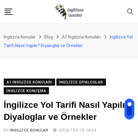
Skip
to
content
İngilizce Konular
Blog
A1 İngilizce Konuları
İngilizce Yol
Tarifi Nasıl Yapılır? Diyaloglar ve Örnekler
A1 İNGILIZCE KONULARI
İNGILIZCE DIYALOGLAR
İNGILIZCE KONUŞMA
İngilizce Yol Tarifi Nasıl Yapılır?
Diyaloglar ve Örnekler
BY
İNGILIZCE KONULAR
AĞUSTOS 18, 2024