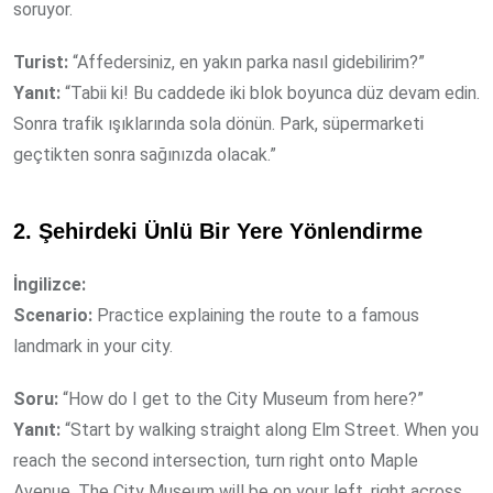
soruyor.
Turist:
“Affedersiniz, en yakın parka nasıl gidebilirim?”
Yanıt:
“Tabii ki! Bu caddede iki blok boyunca düz devam edin.
Sonra trafik ışıklarında sola dönün. Park, süpermarketi
geçtikten sonra sağınızda olacak.”
2. Şehirdeki Ünlü Bir Yere Yönlendirme
İngilizce:
Scenario:
Practice explaining the route to a famous
landmark in your city.
Soru:
“How do I get to the City Museum from here?”
Yanıt:
“Start by walking straight along Elm Street. When you
reach the second intersection, turn right onto Maple
Avenue. The City Museum will be on your left, right across