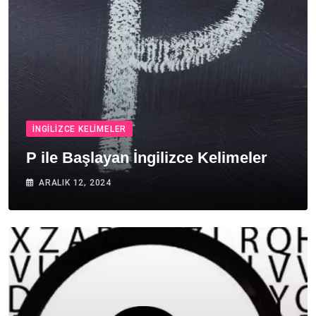
İNGILIZCE KELIMELER
P ile Başlayan İngilizce Kelimeler
ARALIK 12, 2024