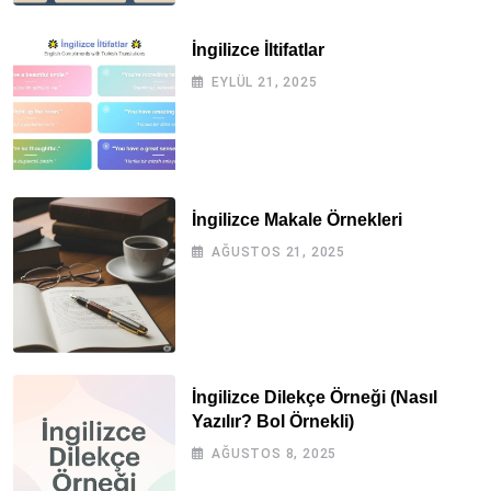
İngilizce İltifatlar
EYLÜL 21, 2025
İngilizce Makale Örnekleri
AĞUSTOS 21, 2025
İngilizce Dilekçe Örneği (Nasıl
Yazılır? Bol Örnekli)
AĞUSTOS 8, 2025