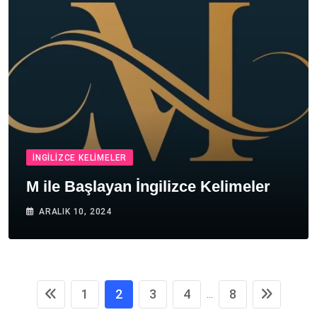
İNGILIZCE KELIMELER
M ile Başlayan İngilizce Kelimeler
ARALIK 10, 2024
1
2
3
4
8
...